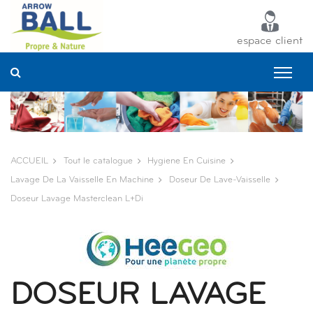
Panneau de gestion des cookies
espace client
ACCUEIL
Tout le catalogue
Hygiene En Cuisine
Lavage De La Vaisselle En Machine
Doseur De Lave-Vaisselle
Doseur Lavage Masterclean L+di
DOSEUR LAVAGE