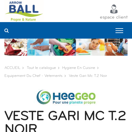
Panneau de gestion des cookies
espace client
ACCUEIL
Tout le catalogue
Hygiene En Cuisine
Equipement Du Chef - Vetements
Veste Gari Mc T.2 Noir
VESTE GARI MC T.2
NOIR