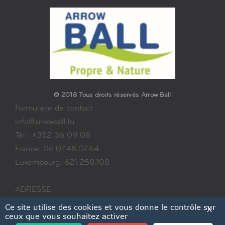
© 2018 Tous droits réservés Arrow Ball
Formulaire de contact
info@arrowball.lu
Tél : +352 36 09 08
France: 06.07.48.07.64
Luxembourg: 621.258.108
ADRESSE
103 RUE LUXEMBOURG
Ce site utilise des cookies et vous donne le contrôle sur
X
ceux que vous souhaitez activer
3515 DUDELANGE