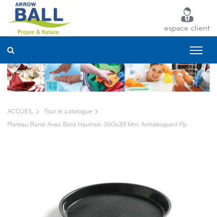
Panneau de gestion des cookies
espace client
ACCUEIL
Tout le catalogue
Plateau Rond Avec Bord Hautnoir 360x39 Mm Antidérapant Pp