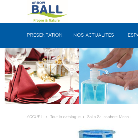
Panneau de gestion des cookies
PRÉSENTATION
NOS ACTUALITÉS
ESP
ACCUEIL
Tout le catalogue
Sallo Sallosphere Moon