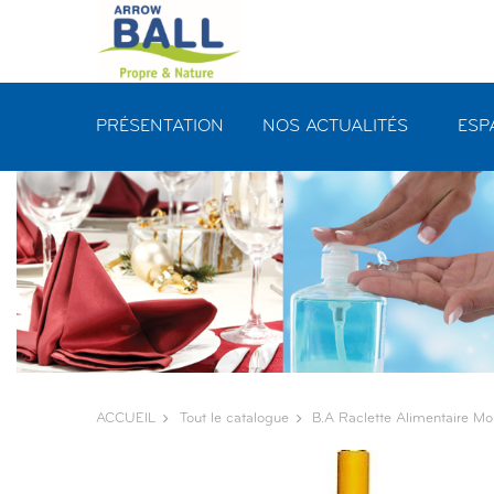
Panneau de gestion des cookies
PRÉSENTATION
NOS ACTUALITÉS
ESP
ACCUEIL
Tout le catalogue
B.a Raclette Alimentaire 