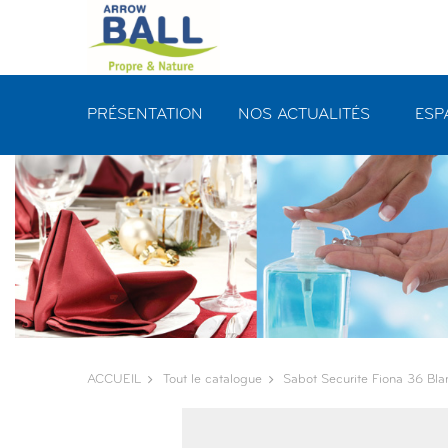
Panneau de gestion des cookies
PRÉSENTATION
NOS ACTUALITÉS
ESP
ACCUEIL
Tout le catalogue
Sabot Securite Fiona 36 Bla