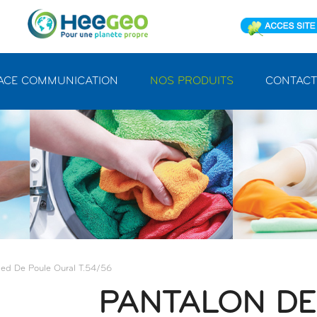
ACE COMMUNICATION
NOS PRODUITS
CONTACT
ied De Poule Oural T.54/56
PANTALON DE 