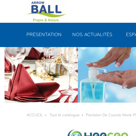
Panneau de gestion des cookies
PRÉSENTATION
NOS ACTUALITÉS
ESP
ACCUEIL
Tout le catalogue
Pantalon De Cuisine Mixte P