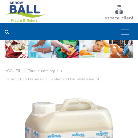
Panneau de gestion des cookies
espace client
ACCUEIL
Tout le catalogue
Ceradur Eco Dispersion D'entretien Non Métallisée 5l