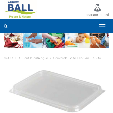
Panneau de gestion des cookies
espace client
ACCUEIL
Tout le catalogue
Couvercle Boite Eco Gm - X300