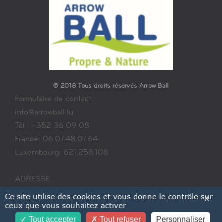
© 2018 Tous droits réservés Arrow Ball
Formulaire de contact
info@arrowball.lu
Tél : +352 36 09 08
France: 06.07.48.07.64
Luxembourg: 621.258.108
ADRESSE
103 RUE LUXEMBOURG
Ce site utilise des cookies et vous donne le contrôle sur
X
ceux que vous souhaitez activer
3515 DUDELANGE
Tout accepter
Tout refuser
Personnaliser