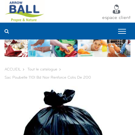
Panneau de gestion des cookies
espace client
ACCUEIL
Tout le catalogue
Sac Poubelle 110l Bd Noir Renforce Colis De 200