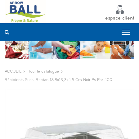
Panneau de gestion des cookies
espace client
ACCUEIL
Tout le catalogue
Récipients Sushi Rectan 18,8x13,3x4,5 Cm Noir Ps Par 400