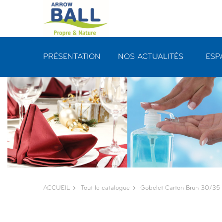
Panneau de gestion des cookies
PRÉSENTATION
NOS ACTUALITÉS
ESP
ACCUEIL
Tout le catalogue
Gobelet Carton Brun 30/35