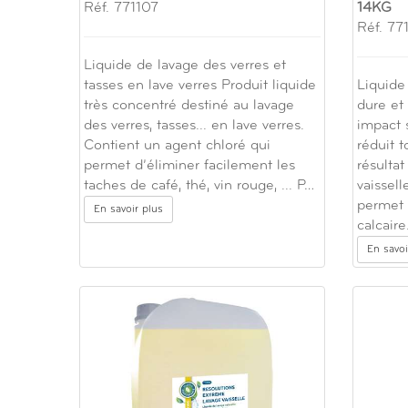
Réf. 771107
14KG
Réf. 77
Liquide de lavage des verres et
tasses en lave verres Produit liquide
Liquide
très concentré destiné au lavage
dure et
des verres, tasses... en lave verres.
impact 
Contient un agent chloré qui
réduit t
permet d’éliminer facilement les
résultat
taches de café, thé, vin rouge, ... P…
vaissell
permet 
En savoir plus
calcair
En savoi