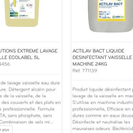
UTIONS EXTREME LAVAGE
ACTILAV BACT LIQUIDE
LLE ECOLABEL 5L
DESINFECTANT VAISSELLE
74456
MACHINE 24KG
Réf. 771139
 de lavage vaisselle eau dure
ure. Détergent alcalin pour
Produit liquide désinfectant
e de la vaisselle, de la
lavage de la vaisselle en ma
, des couverts et des plats en
S’utilise en machine industri
 professionnelle. Formule
professionnelle, Efficace en
TA, sans phosphate, sans
dures comme en eaux douce
 Combinaison de sels mi…
Désinfecte et neutralise les
mauvaises odeurs. Bactérici
r plus