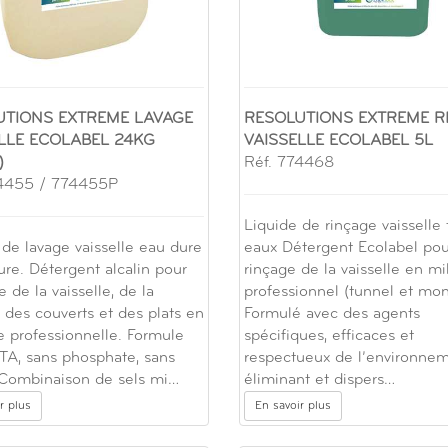
UTIONS EXTREME LAVAGE
RESOLUTIONS EXTREME R
LLE ECOLABEL 24KG
VAISSELLE ECOLABEL 5L
)
Réf. 774468
74455 / 774455P
Liquide de rinçage vaisselle 
 de lavage vaisselle eau dure
eaux Détergent Ecolabel pou
ure. Détergent alcalin pour
rinçage de la vaisselle en mi
e de la vaisselle, de la
professionnel (tunnel et mo
, des couverts et des plats en
Formulé avec des agents
 professionnelle. Formule
spécifiques, efficaces et
TA, sans phosphate, sans
respectueux de l’environnem
 Combinaison de sels mi…
éliminant et dispers…
r plus
En savoir plus