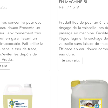
EN MACHINE 5L
1253
Réf. 771519
 très concentré pour eau
Produit liquide pour améliore
 eau douce Présente un
rinçage de la vaisselle lors 
sur l’environnement très
passage en machine. Facilit
out en garantissant un
l’égouttage et le séchage de
 impeccable. Fait briller la
vaisselle sans laisser de trac
e sans laisser de trace,
Efficace en eau douce com
d’éviter les dépôts de
eau dure.
e. Produ…
En savoir plus
r plus