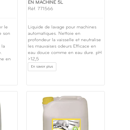
EN MACHINE 5L
Réf. 771566
r le
Liquide de lavage pour machines
de son
automatiques. Nettoie en
e
profondeur la vaisselle et neutralise
 la
les mauvaises odeurs Efficace en
e.
eau douce comme en eau dure. pH
me en
>12,5
En savoir plus