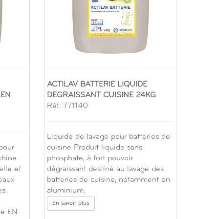
ACTILAV BATTERIE LIQUIDE
 EN
DEGRAISSANT CUISINE 24KG
Réf. 771140
Liquide de lavage pour batteries de
 pour
cuisine Produit liquide sans
chine
phosphate, à fort pouvoir
elle et
dégraissant destiné au lavage des
 eaux
batteries de cuisine, notamment en
s.
aluminium.
En savoir plus
de EN