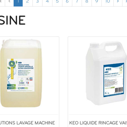
1
2
3
4
5
6
7
8
9
10
SINE
UTIONS LAVAGE MACHINE
KEO LIQUIDE RINCAGE VAI