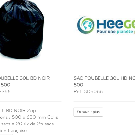
UBELLE 30L BD NOIR
SAC POUBELLE 30L HD NO
 500
500
72256
Réf. GD5066
 L BD NOIR 25µ
En savoir plus
ons : 500 x 630 mm Colis
sacs = 20 rlx de 25 sacs
ion française