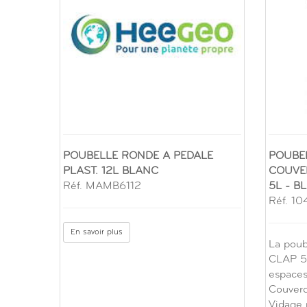
POUBELLE RONDE A PEDALE
POUBE
PLAST. 12L BLANC
COUVE
Réf. MAMB6112
5L - B
Réf. 1
En savoir plus
La poub
CLAP 5 
espaces
Couverc
Vidage 