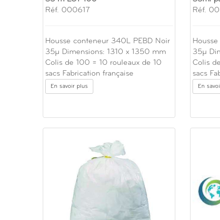
Réf. 000617
Réf. 0
Housse conteneur 340L PEBD Noir
Housse
35µ Dimensions: 1310 x 1350 mm
35µ Di
Colis de 100 = 10 rouleaux de 10
Colis d
sacs Fabrication française
sacs Fab
En savoir plus
En savoi