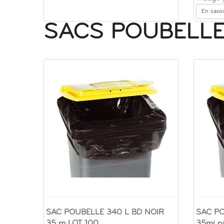
En savoi
SACS POUBELL
SAC POUBELLE 340 L BD NOIR
SAC PO
35 m LOT 100
35mi p