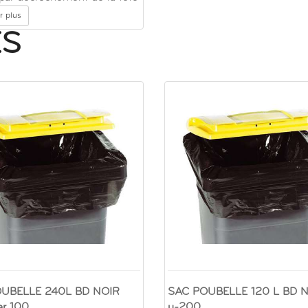
r plus
ES
UBELLE 240L BD NOIR
SAC POUBELLE 120 L BD N
ar 100
µ-200