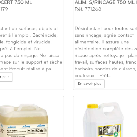
OCERT 750 ML
ALIM. S/RINCAGE 750 ML
1179
Réf. 771268
tant de surfaces, objets et
Désinfectant pour toutes sur
rêt à l’emploi. Bactéricide,
sans rinçage, agréé contact
de, fongicide et virucide.
alimentaire. Il assure une
prêt à l’emploi. Ne
désinfection complète des z
te pas de rinçage. Ne laisse
risque après nettoyage : pla
trace sur le support et sèche
travail, surfaces hautes, tran
ent Produit réalisé à pa…
hachoirs, sondes de cuisson,
couteaux... Prêt…
r plus
En savoir plus