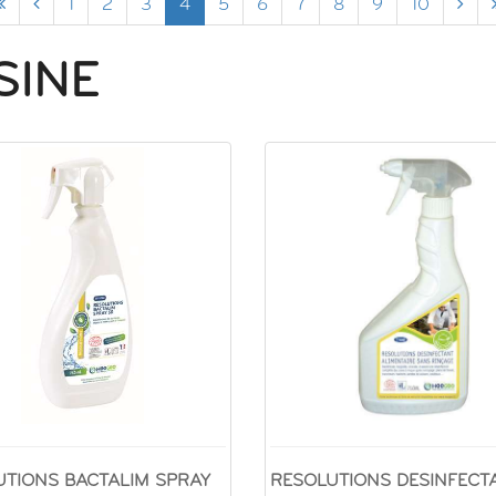
1
2
3
4
5
6
7
8
9
10
SINE
UTIONS BACTALIM SPRAY
RESOLUTIONS DESINFECT