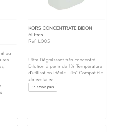
KORS CONCENTRATE BIDON
5Litres
Réf. L005
ilieu
lures
Ultra Dégraissant très concentré
s,
Dilution à partir de 1% Température
d'utilisation idéale : 45° Compatible
alimentaiire
r
En savoir plus
s