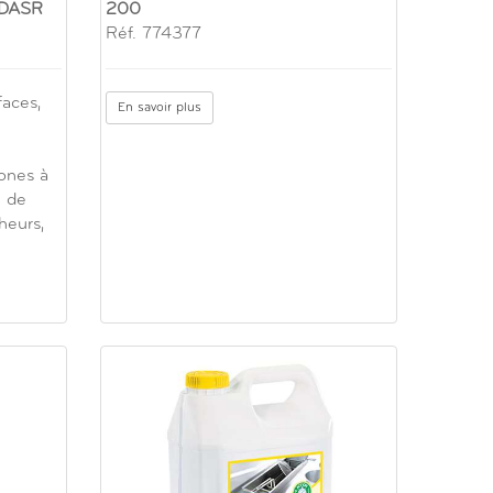
 DASR
200
Réf. 774377
faces,
En savoir plus
ones à
n de
cheurs,