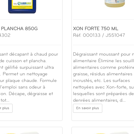
 PLANCHA 850G
XON FORTE 750 ML
74302
Réf. 000133 / J551047
sant décapant à chaud pour
Dégraissant moussant pour m
de cuisson et plancha.
alimentaire Élimine les souil
 gélifié surpuissant ultra
alimentaires comme protéine
e. Permet un nettoyage
graisse, résidus alimentaires
sur plaque chaude. Formule
incrustés, etc. Les surfaces
 l’emploi sans odeur à
nettoyées avec Xon-forte, su
ation. Décape, dégraisse et
lesquelles sont préparées de
 tot…
denrées alimentaires, d…
r plus
En savoir plus