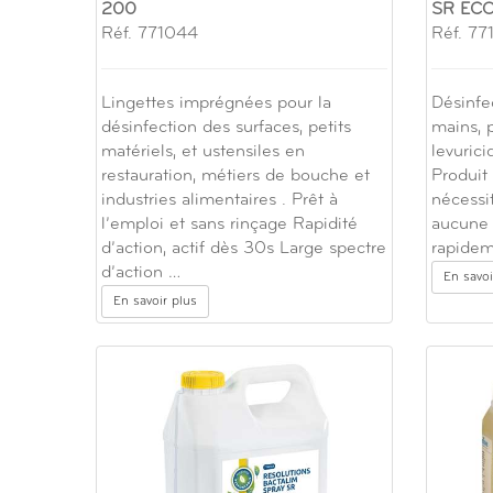
200
SR EC
Réf. 771044
Réf. 77
Lingettes imprégnées pour la
Désinfec
désinfection des surfaces, petits
mains, p
matériels, et ustensiles en
levurici
restauration, métiers de bouche et
Produit 
industries alimentaires . Prêt à
nécessi
l’emploi et sans rinçage Rapidité
aucune 
d’action, actif dès 30s Large spectre
rapidem
d’action …
En savoi
En savoir plus