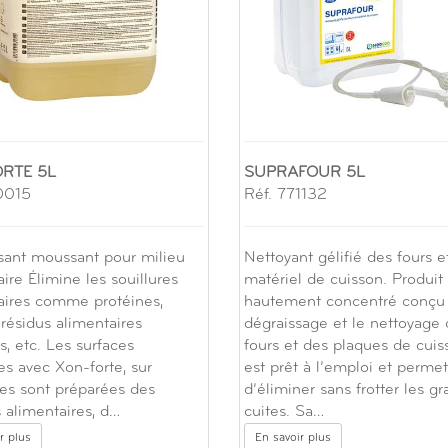
RTE 5L
SUPRAFOUR 5L
0015
Réf. 771132
sant moussant pour milieu
Nettoyant gélifié des fours e
ire Élimine les souillures
matériel de cuisson. Produit
aires comme protéines,
hautement concentré conçu 
 résidus alimentaires
dégraissage et le nettoyage
s, etc. Les surfaces
fours et des plaques de cuiss
es avec Xon-forte, sur
est prêt à l’emploi et permet
les sont préparées des
d’éliminer sans frotter les gr
 alimentaires, d…
cuites. Sa…
r plus
En savoir plus