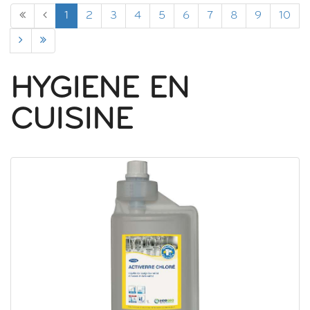
1
2
3
4
5
6
7
8
9
10
HYGIENE EN
CUISINE