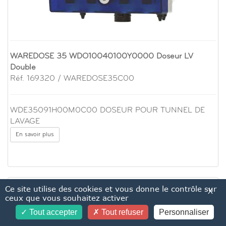
WAREDOSE 35 WDO10040100Y0000 Doseur LV
Double
Réf. 169320 / WAREDOSE35C00
WDE35091H00M0C00 DOSEUR POUR TUNNEL DE
LAVAGE
En savoir plus
Ce site utilise des cookies et vous donne le contrôle sur
X
ceux que vous souhaitez activer
Tout accepter
Tout refuser
Personnaliser