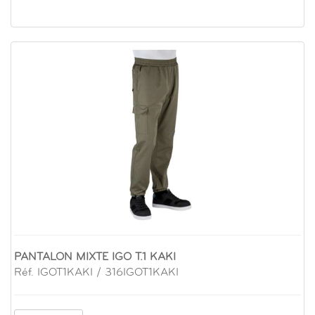
PANTALON MIXTE IGO T.1 KAKI
Réf. IGOT1KAKI / 316IGOT1KAKI