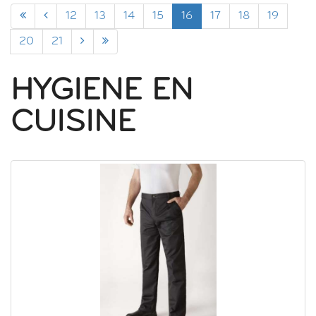
12
13
14
15
16
17
18
19
20
21
HYGIENE EN
CUISINE