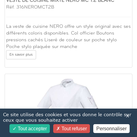
VESTE DE CUISINE MIXTE NERO MC T.2 BLANC
Réf. 316NEROMCT2B
La veste de cuisine NERO offre un style original avec ses
différents coloris disponibles. Col officier Boutons
pressions cachés Liseré de couleur sur poche stylo
Poche stylo plaquée sur manche
En savoir plus
Ce site utilise des cookies et vous donne le contrôle sur
X
ceux que vous souhaitez activer
Tout accepter
Tout refuser
Personnaliser