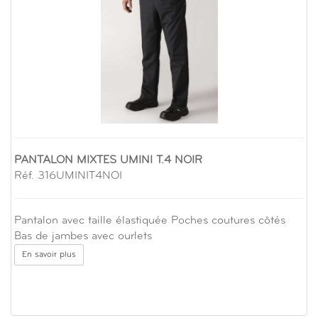
PANTALON MIXTES UMINI T.4 NOIR
Réf. 316UMINIT4NOI
Pantalon avec taille élastiquée Poches coutures côtés
Bas de jambes avec ourlets
En savoir plus