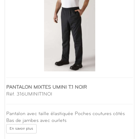
PANTALON MIXTES UMINI T.1 NOIR
Réf. 316UMINIT1NOI
Pantalon avec taille élastiquée Poches coutures côtés
Bas de jambes avec ourlets
En savoir plus